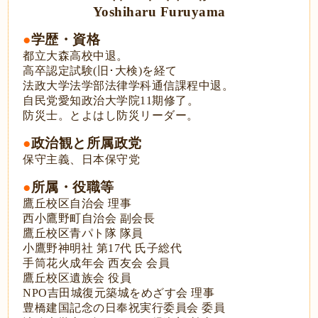
Yoshiharu Furuyama
●
学歴・資格
都立大森高校中退。
高卒認定試験(旧･大検)を経て
法政大学法学部法律学科通信課程中退。
自民党愛知政治大学院
11期修了。
防災士。とよはし防災リーダー。
●
政治観と所属政党
保守主義、日本保守党
●
所属・役職等
鷹丘校区自治会 理事
西小鷹野町自治会 副会長
鷹丘校区青パト隊 隊員
小鷹野神明社 第17代 氏子総代
手筒花火成年会 西友会 会員
鷹丘校区遺族会 役員
NPO吉田城復元築城をめざす会 理事
豊橋建国記念の日奉祝実行委員会 委員