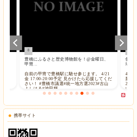
8
9
.
豊橋にふるさと歴史博物館を！@金曜日、
個人
甲冑...
場...
本当は
なの
自前の甲冑で豊橋駅に馳せ参じます。 4/21
4/2
、青
金 17:00-20:00予定 見かけたら応援してくだ
鷹丘校
ま
さい！ #豊橋市議選#統一地方選2023#古山
20:
よしはる#池田輝...
い！ 
携帯サイト