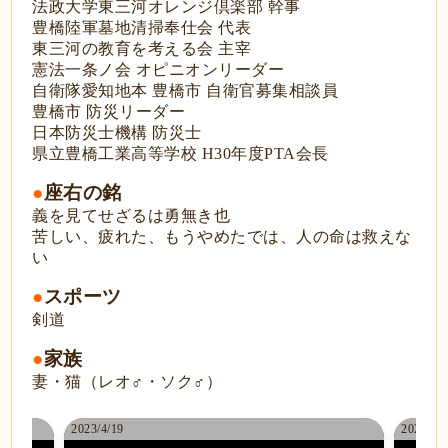
法政大学東三河オレンジ倶楽部 幹事
豊橋陸軍墓地清掃奉仕会 代表
東三河の教育を考える会 主宰
憲法一条ノ会 オピニオンリーダー
自衛隊愛知地本 豊橋市 自衛官募集相談員
豊橋市 防災リーダー
日本防災士機構 防災士
県立豊橋工業高等学校 H30年度PTA会長
●
座右の銘
義を見てせざるは勇無き也
苦しい、疲れた、もうやめたでは、人の命は救えな
い
●
スポーツ
剣道
●
家族
妻・猫（レオ♂・ソク♂）
2023/4/19
2023/4/1