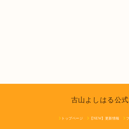
古山よしはる公式
トップページ
【NEW】更新情報