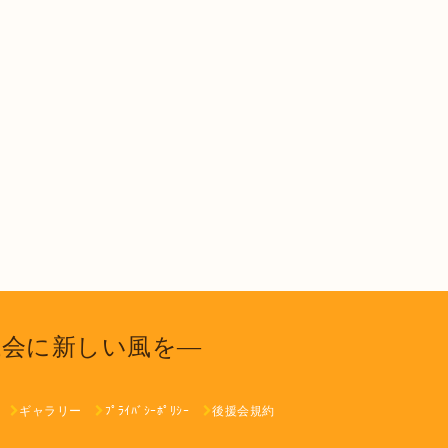
議会に新しい風を―
ギャラリー
ﾌﾟﾗｲﾊﾞｼｰﾎﾟﾘｼｰ
後援会規約